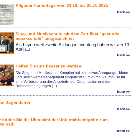
Allgäuer Harfentage vom 24.10. bis 26.10.2025
lesen >>
Sing- und Musikschule mit dem Zertifikat "gesunde
musikschule" ausgezeichnet
Als bayernweit zweite Bildungseinrichtung haben wir am 13.
April
(...)
lesen >>
Helfen Sie uns besser zu werden!
Die Sing- und Musikschule Kempten hat ein aktives Anregungs-, Ideen-
und Beschwerdemanagement eingerichtet, um durch Sie Impulse für
eine Verbesserung des Angebots, der Organisation und der
Rahmenbedingungen (...)
lesen >>
er Jugendchor
lesen >>
r finden Sie die Übersicht der Unterrichtsentgelte zum
wnload!
lesen >>