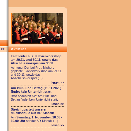
Aktuelles
 >>
Fällt leider aus: Klavierworkshop
am 29.11. und 30.11. sowie das
Abschlussvorspiel am 30.11.
Achtung: Der bei Prof. Mishory
geplante Klavierworkshop am 29.11.
und 30.11. sowie das
Abschlussvorspiel (...)
lesen >>
Am Buß- und Bettag (19.11.2025)
findet kein Unterricht statt
Bitte beachten Sie: Am Buß- und
Bettag findet kein Unterricht statt.
lesen >>
Streichquartett unserer
Musikschule auf BR-Klassik
Am
Samstag, 1. November, 18.05 -
19.00 Uhr
sendet BR-Klassik (...)
lesen >>