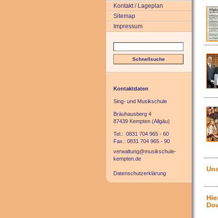
Kontakt / Lageplan
Sitemap
Impressum
Kontaktdaten
Sing- und Musikschule
Bräuhausberg 4
87439 Kempten (Allgäu)
Tel.: 0831 704 965 - 60
Fax.: 0831 704 965 - 90
verwaltung@musikschule-
kempten.de
Uns
Datenschutzerklärung
Hie
Do