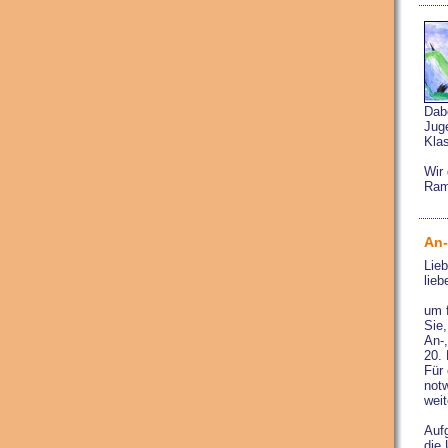
Dab
Jug
Klas
Wir 
Ram
An-
Lieb
lieb
um f
Sie
An-
20.
Für 
notw
weit
Aufg
die