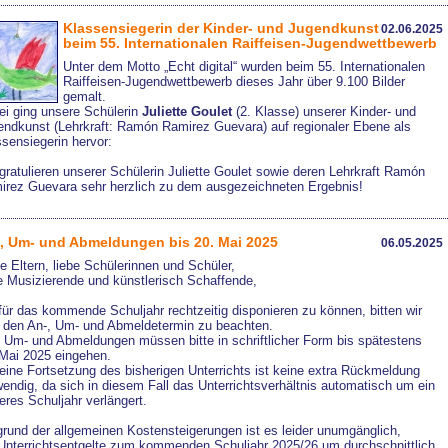
Klassensiegerin der Kinder- und Jugendkunst
02.06.2025
beim 55. Internationalen Raiffeisen-Jugendwettbewerb
Unter dem Motto „Echt digital“ wurden beim 55. Internationalen
Raiffeisen-Jugendwettbewerb dieses Jahr über 9.100 Bilder
gemalt.
ei ging unsere Schülerin
Juliette Goulet
(2. Klasse) unserer Kinder- und
endkunst (Lehrkraft: Ramón Ramirez Guevara) auf regionaler Ebene als
sensiegerin hervor:
gratulieren unserer Schülerin Juliette Goulet sowie deren Lehrkraft Ramón
irez Guevara sehr herzlich zu dem ausgezeichneten Ergebnis!
, Um- und Abmeldungen bis 20. Mai 2025
06.05.2025
e Eltern, liebe Schülerinnen und Schüler,
e Musizierende und künstlerisch Schaffende,
ür das kommende Schuljahr rechtzeitig disponieren zu können, bitten wir
, den An-, Um- und Abmeldetermin zu beachten.
, Um- und Abmeldungen müssen bitte in schriftlicher Form bis spätestens
 Mai 2025 eingehen.
eine Fortsetzung des bisherigen Unterrichts ist keine extra Rückmeldung
endig, da sich in diesem Fall das Unterrichtsverhältnis automatisch um ein
eres Schuljahr verlängert.
rund der allgemeinen Kostensteigerungen ist es leider unumgänglich,
 Unterrichtsentgelte zum kommenden Schuljahr 2025/26 um durchschnittlich