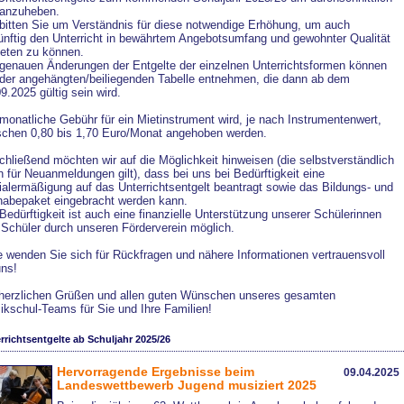
anzuheben.
 bitten Sie um Verständnis für diese notwendige Erhöhung, um auch
ünftig den Unterricht in bewährtem Angebotsumfang und gewohnter Qualität
ieten zu können.
 genauen Änderungen der Entgelte der einzelnen Unterrichtsformen können
 der angehängten/beiliegenden Tabelle entnehmen, die dann ab dem
9.2025 gültig sein wird.
monatliche Gebühr für ein Mietinstrument wird, je nach Instrumentenwert,
schen 0,80 bis 1,70 Euro/Monat angehoben werden.
hließend möchten wir auf die Möglichkeit hinweisen (die selbstverständlich
 für Neuanmeldungen gilt), dass bei uns bei Bedürftigkeit eine
alermäßigung auf das Unterrichtsentgelt beantragt sowie das Bildungs- und
lhabepaket eingebracht werden kann.
Bedürftigkeit ist auch eine finanzielle Unterstützung unserer Schülerinnen
 Schüler durch unseren Förderverein möglich.
e wenden Sie sich für Rückfragen und nähere Informationen vertrauensvoll
uns!
 herzlichen Grüßen und allen guten Wünschen unseres gesamten
ikschul-Teams für Sie und Ihre Familien!
rrichtsentgelte ab Schuljahr 2025/26
Hervorragende Ergebnisse beim
09.04.2025
Landeswettbewerb Jugend musiziert 2025