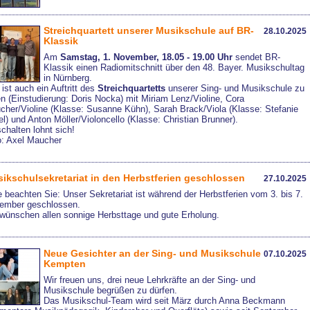
Streichquartett unserer Musikschule auf BR-
28.10.2025
Klassik
Am
Samstag, 1. November, 18.05 - 19.00 Uhr
sendet BR-
Klassik einen Radiomitschnitt über den 48. Bayer. Musikschultag
in Nürnberg.
 ist auch ein Auftritt des
Streichquartetts
unserer Sing- und Musikschule zu
n (Einstudierung: Doris Nocka) mit Miriam Lenz/Violine, Cora
cher/Violine (Klasse: Susanne Kühn), Sarah Brack/Viola (Klasse: Stefanie
l) und Anton Möller/Violoncello (Klasse: Christian Brunner).
chalten lohnt sich!
o: Axel Maucher
ikschulsekretariat in den Herbstferien geschlossen
27.10.2025
e beachten Sie: Unser Sekretariat ist während der Herbstferien vom 3. bis 7.
ember geschlossen.
 wünschen allen sonnige Herbsttage und gute Erholung.
Neue Gesichter an der Sing- und Musikschule
07.10.2025
Kempten
Wir freuen uns, drei neue Lehrkräfte an der Sing- und
Musikschule begrüßen zu dürfen.
Das Musikschul-Team wird seit März durch Anna Beckmann