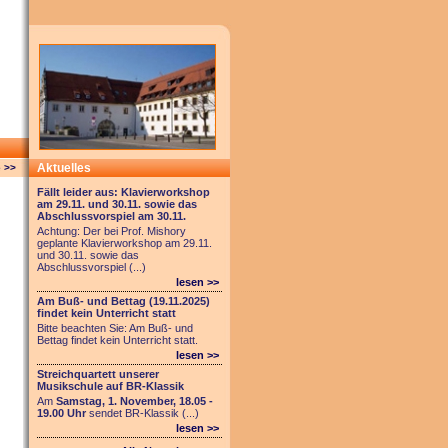
Aktuelles
 >>
Fällt leider aus: Klavierworkshop
am 29.11. und 30.11. sowie das
Abschlussvorspiel am 30.11.
Achtung: Der bei Prof. Mishory
geplante Klavierworkshop am 29.11.
und 30.11. sowie das
Abschlussvorspiel (...)
lesen >>
Am Buß- und Bettag (19.11.2025)
findet kein Unterricht statt
Bitte beachten Sie: Am Buß- und
Bettag findet kein Unterricht statt.
lesen >>
Streichquartett unserer
Musikschule auf BR-Klassik
Am
Samstag, 1. November, 18.05 -
19.00 Uhr
sendet BR-Klassik (...)
lesen >>