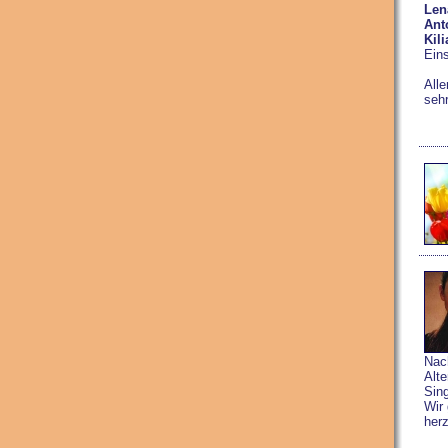
Len
Ant
Kil
Ein
Alle
sehr
Nach
Alt
Sin
Wir 
her