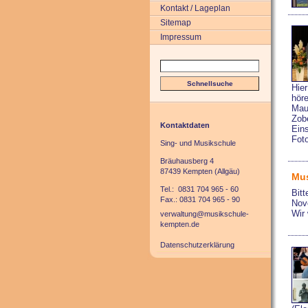
Kontakt / Lageplan
Sitemap
Impressum
Hier
höre
Mau
Zobe
Kontaktdaten
Eins
Fot
Sing- und Musikschule
Bräuhausberg 4
87439 Kempten (Allgäu)
Mus
Tel.: 0831 704 965 - 60
Bitt
Fax.: 0831 704 965 - 90
Nov
Wir
verwaltung@musikschule-
kempten.de
Datenschutzerklärung