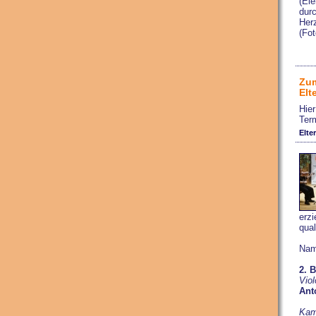
(El
durc
Her
(Fo
Zum
Elt
Hier
Ter
Elte
erz
qual
Nam
2. 
Viol
Ant
Kam