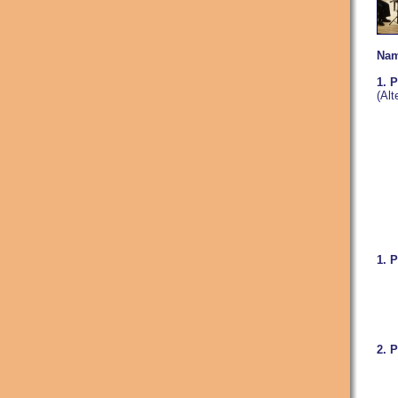
Nam
1. 
(Alt
Kam
1. P
2. P