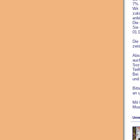
7% 
Wir
zuk
anb
Die
Sie
01.0
Die 
zwi
Absc
auch
Sozi
Tei
Bei 
und
Bitt
an 
Mit
Mus
Unte