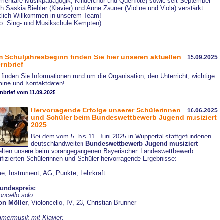
ementare Musikpädagogik, Kinderchor und Querflöte) sowie seit September
h Saskia Biehler (Klavier) und Anne Zauner (Violine und Viola) verstärkt.
zlich Willkommen in unserem Team!
to: Sing- und Musikschule Kempten)
 Schuljahresbeginn finden Sie hier unseren aktuellen
15.09.2025
ernbrief
 finden Sie Informationen rund um die Organisation, den Unterricht, wichtige
mine und Kontaktdaten!
rnbrief vom 11.09.2025
Hervorragende Erfolge unserer Schülerinnen
16.06.2025
und Schüler beim Bundeswettbewerb Jugend musiziert
2025
Bei dem vom 5. bis 11. Juni 2025 in Wuppertal stattgefundenen
deutschlandweiten
Bundeswettbewerb Jugend musiziert
ielten unsere beim vorangegangenen Bayerischen Landeswettbewerb
ifizierten Schülerinnen und Schüler hervorragende Ergebnisse:
e, Instrument, AG, Punkte, Lehrkraft
Bundespreis:
oncello solo:
on Möller
, Violoncello, IV, 23, Christian Brunner
mermusik mit Klavier: