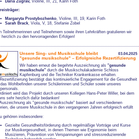
Daria Zugrav,
Violine, III, 21, Karin Foth
reisträger:
Margaryta Prostybozhenko
, Violine, III, 19, Karin Foth
Sarah Brack
, Viola, V, 18, Stefanie Zobel
n Teilnehmerinnen und Teilnehmern sowie ihren Lehrkräften gratulieren wir
 herzlich zu den hervorragenden Erfolgen!
Unsere Sing- und Musikschule bleibt
03.04.2025
"gesunde musikschule" – Erfolgreiche Rezertifizierung
Wir haben erneut die begehrte Auszeichnung als
"gesunde
musikschule"
durch die Musikschulakademie Schloss
Kapfenburg und die Techniker Krankenkasse erhalten.
Rezertifizierung bestätigt das kontinuierliche Engagement für die Gesundheit
 das Wohlbefinden unserer Schülerinnen und Schüler sowie unseres
rpersonals.
diniert wird das Projekt durch unseren Kollegen Hans-Peter Willer, bei dem
uns sehr herzlich dafür bedanken!
 Auszeichnung als "gesunde musikschule" basiert auf verschiedenen
erien, die unsere Musikschule in den vergangenen Jahren erfolgreich erfüllt
u gehören insbesondere:
Gezielte Gesundheitsförderung durch regelmäßige Vorträge und Kurse
zur Musikergesundheit, in denen Themen wie Ergonomie beim
Musizieren, Prävention von Verspannungen und stressreduzierende