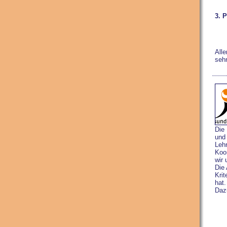
3. P
Alle
sehr
Die 
und
Leh
Koor
wir 
Die
Krit
hat.
Daz