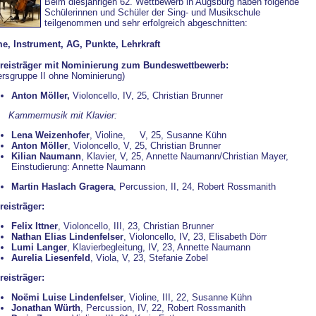
Beim diesjährigen 62. Wettbewerb in Augsburg haben folgende
Schülerinnen und Schüler der Sing- und Musikschule
teilgenommen und sehr erfolgreich abgeschnitten:
e, Instrument, AG, Punkte, Lehrkraft
Preisträger mit Nominierung zum Bundeswettbewerb:
ersgruppe II ohne Nominierung)
Anton Möller,
Violoncello, IV, 25, Christian Brunner
mermusik mit Klavier:
Lena Weizenhofer
, Violine, V, 25, Susanne Kühn
Anton Möller
, Violoncello, V, 25, Christian Brunner
Kilian Naumann
, Klavier, V, 25, Annette Naumann/Christian Mayer,
Einstudierung: Annette Naumann
Martin Haslach Gragera
, Percussion, II, 24, Robert Rossmanith
reisträger:
Felix Ittner
, Violoncello, III, 23, Christian Brunner
Nathan Elias Lindenfelser
, Violoncello, IV, 23, Elisabeth Dörr
Lumi Langer
, Klavierbegleitung, IV, 23, Annette Naumann
Aurelia Liesenfeld
, Viola, V, 23, Stefanie Zobel
reisträger:
Noëmi Luise Lindenfelser
, Violine, III, 22, Susanne Kühn
Jonathan Würth
, Percussion, IV, 22, Robert Rossmanith